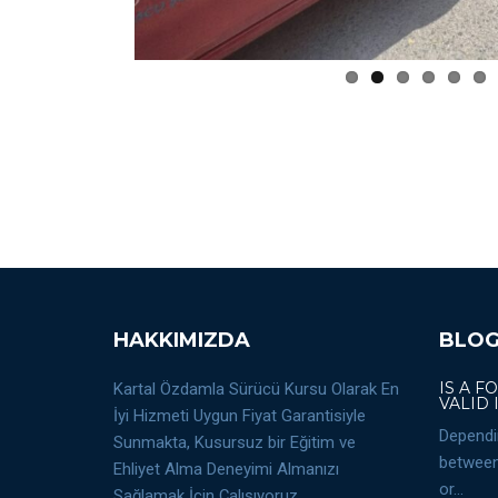
HAKKIMIZDA
BLO
IS A F
Kartal Özdamla Sürücü Kursu Olarak En
VALID 
İyi Hizmeti Uygun Fiyat Garantisiyle
Dependi
Sunmakta, Kusursuz bir Eğitim ve
between 
Ehliyet Alma Deneyimi Almanızı
or...
Sağlamak İçin Çalışıyoruz.