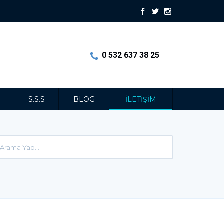
0 532 637 38 25
S.S.S
BLOG
İLETİŞİM