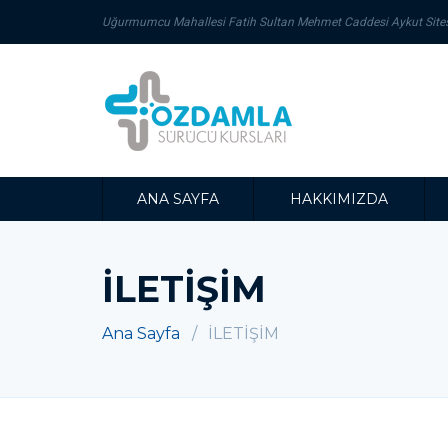
Uğurmumcu Mahallesi Fatih Sultan Mehmet Caddesi Aykut Sitesi
ANA SAYFA
HAKKIMIZDA
İLETİŞİM
Ana Sayfa
İLETİŞİM