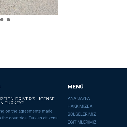
G
MENÜ
ANA SAYFA
OREIGN DRIVER’S LICENSE
IN TURKEY?
HAKKIMIZDA
ng on the agreements made
BÖLGELERİMİZ
the countries, Turkish citizens
EĞİTİMLERİMİZ