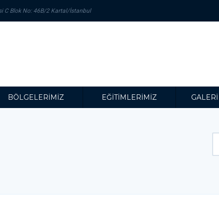
 C Blok No: 46B/2 Kartal/İstanbul
BÖLGELERİMİZ
EĞİTİMLERİMİZ
GALERİ