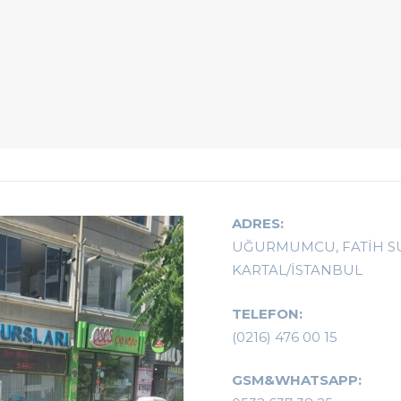
ADRES:
UĞURMUMCU, FATİH SUL
KARTAL/İSTANBUL
TELEFON:
(0216) 476 00 15
GSM&WHATSAPP: